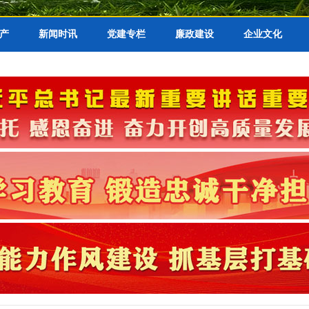
产
新闻时讯
党建专栏
廉政建设
企业文化