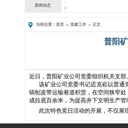
新闻动态
当前位置：
首页
→ 党建工作 → 正文
普阳矿
近日，普阳矿业公司党委组织机关支部、辅
该矿业公司党委书记迟克崧以普通
镐刨皮带运输巷道积货，在空间狭窄处
成拉底百余米，为提高井下文明生产管
此次特色党日活动的开展，不仅展