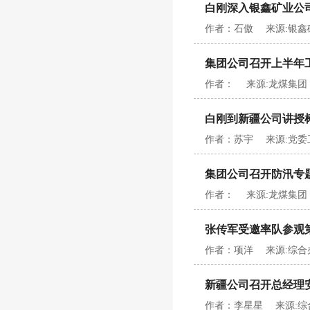
白刚深入银鑫矿业公
作者：石傲 来源:银鑫矿业
集团公司召开上半年
作者： 来源:龙煤集团 时
白刚到新疆公司讲授
作者：苏宇 来源:党委工作
集团公司召开防汛专
作者： 来源:龙煤集团 时
张传军受邀率队参观
作者：项洋 来源:综合办公
新疆公司召开总经理
作者：李星星 来源:综合办