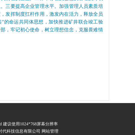
题。三要提高企业管理水平。加强管理人员素质培
度，发挥制度扛杆作用，激发内在活力，释放全员
共”的命运共同体思想，加快推进矿井联合竣工验
干部，牢记初心使命，树立理想信念，克服畏难情
erved 建议使用1024*768屏幕分辨率
华维时代科技信息有限公司
网站管理