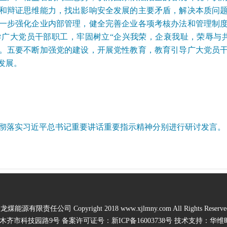
和辩证思维能力，找出影响安全发展的主要矛盾，解决本质问
一步强化企业内部管理，健全完善企业各项考核办法和管理制
广大党员干部职工，牢固树立“企兴我荣，企衰我耻，荣辱与
。五要不断加强党的建设，开展党性教育，教育引导广大党员
发展。
彻落实习近平总书记重要讲话重要指示精神分别进行研讨发言。
有限责任公司 Copyright 2018 www.xjlmny.com All Rights Res
齐市科技园路9号 备案许可证号：新ICP备16003738号 技术支持：