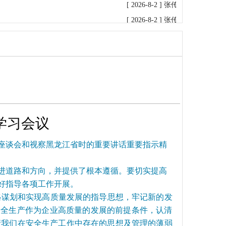
[ 2026-8-2 ]
张传军检查指导普阳
[ 2026-8-2 ]
张传军主持召开普阳
[ 2026-8-1 ]
张传军率调研组赴普
[ 2026-7-31 ]
张传军率调研组到
[ 2026-7-31 ]
新疆公司检查组赴
[ 2026-7-15 ]
张书瑞率检查组到
[ 2026-7-13 ]
张传军主持召开普
[ 2026-7-9 ]
孙文凯率检查组到普
学习会议
[ 2026-7-2 ]
张书瑞率检查组到普
[ 2026-6-26 ]
孙文凯带队赴宏达公
座谈会和视察黑龙江省时的重要讲话重要指示精
[ 2026-6-25 ]
孙文凯率队到银鑫
进道路和方向，并提供了根本遵循。要切实提高
[ 2026-6-10 ]
孙文凯到银鑫矿业
好指导各项工作开展。
[ 2026-6-9 ]
孙文凯到普阳矿业公
略谋划和实现高质量发展的指导思想，牢记新的发
[ 2026-6-5 ]
张书瑞到普阳矿业公
安全生产作为企业高质量的发展的前提条件，认清
[ 2026-6-4 ]
新疆维吾尔自治区煤
清我们在安全生产工作中存在的思想及管理的薄弱