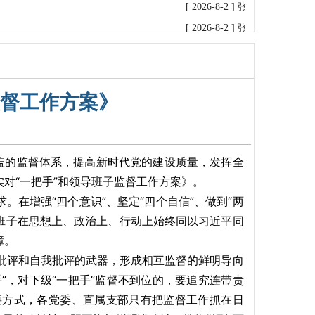
[ 2026-8-2 ]
张传军检查指导普
[ 2026-8-2 ]
张传军主持召开普
[ 2026-8-1 ]
张传军率调研组赴
[ 2026-7-31 ]
张传军率调研组
[ 2026-7-31 ]
新疆公司检查组
监督工作方案》
[ 2026-7-15 ]
张书瑞率检查组
[ 2026-7-13 ]
张传军主持召开
[ 2026-7-9 ]
孙文凯率检查组到
覆盖的监督体系，提高新时代党的建设质量，发挥全
[ 2026-7-2 ]
张书瑞率检查组到
对“一把手”和领导班子监督工作方案》。
[ 2026-6-26 ]
孙文凯带队赴宏达
在增强“四个意识”、坚定“四个自信”、做到“两
[ 2026-6-25 ]
孙文凯率队到银
导班子在思想上、政治上、行动上始终同以习近平同
障。
[ 2026-6-10 ]
孙文凯到银鑫矿
批评和自我批评的武器，形成相互监督的鲜明导向
[ 2026-6-9 ]
孙文凯到普阳矿业
”，对下级“一把手”监督不到位的，要追究连带责
[ 2026-6-5 ]
张书瑞到普阳矿业
要方式，各党委、直属支部只有把监督工作抓在日
[ 2026-6-4 ]
新疆维吾尔自治区