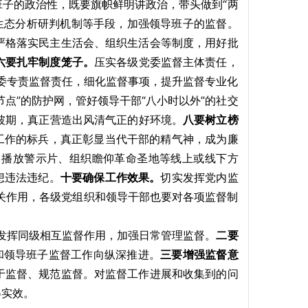
班子的政治性，既要旗帜鲜明讲政治，带头做到“两
生态分析研判机制等手段，加强领导班子的监督。
严格落实民主生活会、组织生活会等制度，用好批
六要扎牢制度笼子。
压实各级党委监督主体责任，
纪委专责监督责任，细化监督事项，提升监督专业化
节点”的防护网，管好领导干部“八小时以外”的社交
、滑坡期，真正营造出风清气正的好环境。
八要树立榜
为工作的标兵，真正彰显当代干部的精气神，成为廉
、播放警示片、组织瞻仰革命圣地等线上或线下方
想违法违纪。
十要确保工作效果。
切实发挥党内监
关作用，各级党组织和领导干部也要对各项监督制
发挥同级相互监督作用，加强日常管理监督。
二要
”和领导班子监督工作向纵深推进。
三要增强监督意
于监督、规范监督。对监督工作进展和收集到的问
得实效。