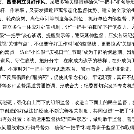
惯。
四要树立良好作风。
采取多项关键措施确保“一把手”和领导
标杆、作表率，又要发挥近距离常态化监督优势、建立健全政治
决策、轮岗换岗、离任审计等制度落实到位，抓好单位内部监督，
建立多位一体应对处置机制，让“一把手”在阳光下行使权力。
与下级“一把手”谈心谈话、提醒警示等，逐级延伸监督；压实各级
重视“关键节点”，不仅要守好工作时间的监督线，更要拉紧“关键
败的窝点，防止“小长假”“庆祝日”“佳节期”成为干部的懈怠期
树好家风、守住底线、把好分寸，在家成为孩子的榜样，在外成
基。
不定时对“一把手”进行思想教育、警示教育，通过讲党史
喂下反腐倡廉的“醒脑药”，促使其常念初心、牢记职责，真正不
督等多种监督渠道贯通协调、形成合力；纪委要切实发挥专责机
真碰硬，强化自上而下的组织监督，改进自下而上的民主监督，
中创造的好做法好经验,不断完善相关制度，共同促进“一把手
出有效处置；准确运用监督执纪“四种形态”，做到敢于监督、善
问题线索实行销号督办，确保“一把手”和领导班子监督工作取