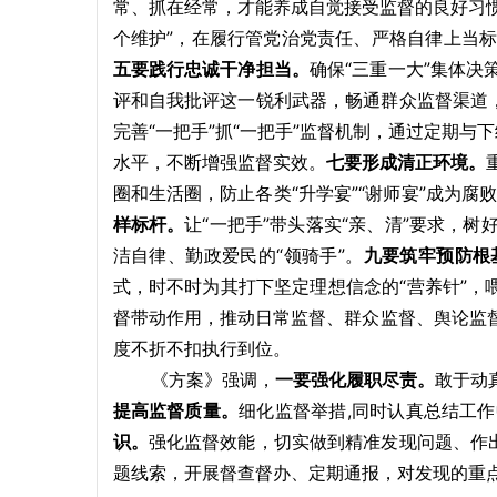
常、抓在经常，才能养成自觉接受监督的良好习
个维护”，在履行管党治党责任、严格自律上当
五要践行忠诚干净担当。
确保“三重一大”集体
评和自我批评这一锐利武器，畅通群众监督渠道，
完善“一把手”抓“一把手”监督机制，通过定期
水平，不断增强监督实效。
七要形成清正环境。
圈和生活圈，防止各类“升学宴”“谢师宴”成为腐
样标杆。
让“一把手”带头落实“亲、清”要求，
洁自律、勤政爱民的“领骑手”。
九要筑牢预防根
式，时不时为其打下坚定理想信念的“营养针”，
督带动作用，推动日常监督、群众监督、舆论监
度不折不扣执行到位。
《方案》强调，
一要强化履职尽责。
敢于动
提高监督质量。
细化监督举措,同时认真总结工作
识。
强化监督效能，切实做到精准发现问题、作
题线索，开展督查督办、定期通报，对发现的重点