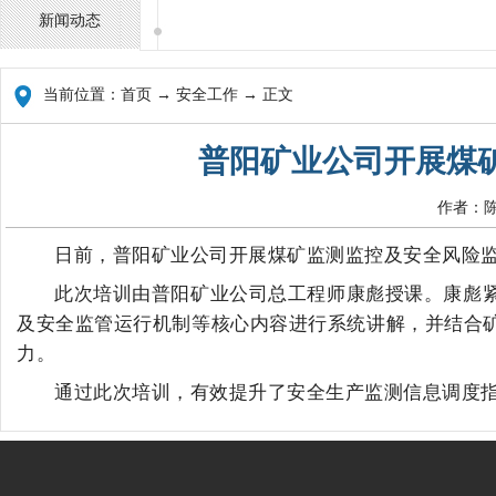
新闻动态
当前位置：
首页
→ 安全工作 → 正文
普阳矿业公司开展煤
作者：陈
日前，普阳矿业公司开展煤矿监测监控及安全风险
此次培训由普阳矿业公司总工程师康彪授课。康彪
及安全监管运行机制等核心内容进行系统讲解，并结合
力。
通过此次培训，有效提升了安全生产监测信息调度