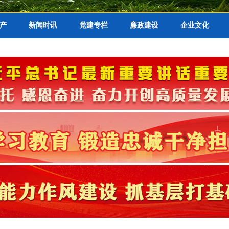
产
新闻时讯
党建专栏
廉政建设
企业文化