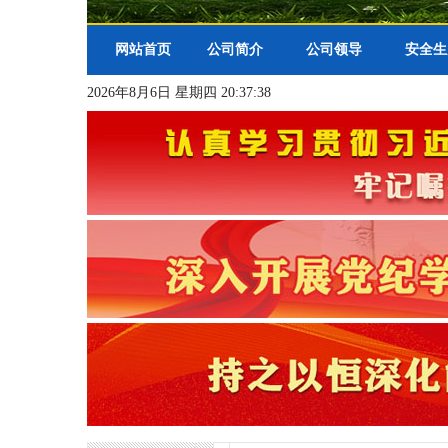
网站首页
公司简介
公司领导
安全生
2026年8月6日 星期四 20:37:38