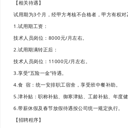
【相关待遇】
试用期
为
3个月
，经甲方考核不合格者，甲方有权对
1.试用期工资：
技术人员
岗位：
8000
元
/月左右。
2.试用期满转正后：
技术人员
岗位：
11000元/月左右。
3
.享受“五险一金”待遇。
4
.食
宿：
统一安排职工宿舍，享受班中餐补助。
5
.津补贴：
职称补贴、御寒津贴、工龄补贴、年度
6
.
带薪休假及
春节放假待遇按公司统一规定执
行。
【招聘程序】