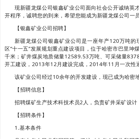
现
新疆龙煤公司
银鑫矿业公司
面向社会公开
诚纳英
开程序，
诚聘您的到来，
希望
您能成为新疆龙煤公司一
【银鑫矿业公司招聘】
新疆龙煤公司银鑫矿业公司
是
一座年产
120万吨
区
“十一五”发展规划重点建设项目，位于哈密
市
巴里坤
千米；矿井煤炭地质储量12589.53万吨、可采储量83
开工建设，2013年12月建设完成，2014年11月
该
矿业公司经过
10余年的开发建设，现已成为哈密
【招聘信息】
招聘煤矿生产技术科技术员
2人，负责矿井采矿设计
【招聘条件】
1.基本条件