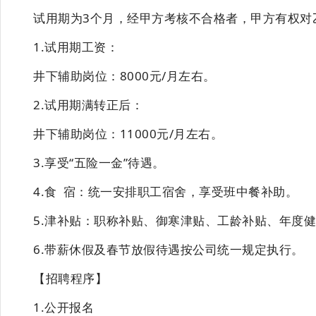
试用期
为
3个月
，经甲方考核不合格者，甲方有权对
1.试用期工资：
井下辅助
岗位：
8000
元
/月左右。
2.试用期满转正后：
井下辅助
岗位：
11000元/月左右。
3
.享受“五险一金”待遇。
4
.食
宿：
统一安排职工宿舍，享受班中餐补助。
5
.津补贴：
职称补贴、御寒津贴、工龄补贴、年度
6
.
带薪休假及
春节放假待遇按公司统一规定执
行。
【招聘程序】
1.公开报名