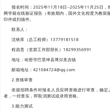
报名时间：
2025年11月18日-
-2025年11月2
网学籍在线验证报告（有效期内，国外文化程度为教留
印件或扫描件。
联
系
人：
沈铁库
（总工程师）
13779181518
程昌贵
（党群工作部部长）
18299356991
地址：哈密市巴里坤县博尔羌吉镇
邮箱地址：
421084724@qq.com
2.资格审查
依据招聘条件对报名人员应聘资格进行审查，确定
者，一经查实，即取消测试或录用资格。
3.能力测试