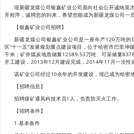
现
新疆龙煤公司
银鑫矿业公司
面向社会公开
诚纳英
开程序，
诚聘您的到来，
希望
您能成为新疆龙煤公司一
【银鑫矿业公司招聘】
新疆龙煤公司银鑫矿业公司
是
一座年产
120万吨
区
“十一五”发展规划重点建设项目，位于哈密
市
巴里坤
千米；矿井煤炭地质储量12589.53万吨、可采储量83
开工建设，2013年12月建设完成，2014年11月
该
矿业公司经过
10余年的开发建设，现已成为哈密
【招聘信息】
招聘煤矿通风科技术员
1人，负责防灭火工作。
【招聘条件】
1.基本条件