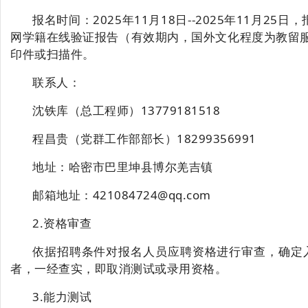
报名时间：
2025年11月18日-
-2025年11月2
网学籍在线验证报告（有效期内，国外文化程度为教留
印件或扫描件。
联
系
人：
沈铁库
（总工程师）
13779181518
程昌贵
（党群工作部部长）
18299356991
地址：哈密市巴里坤县博尔羌吉镇
邮箱地址：
421084724@qq.com
2.资格审查
依据招聘条件对报名人员应聘资格进行审查，确定
者，一经查实，即取消测试或录用资格。
3.能力测试