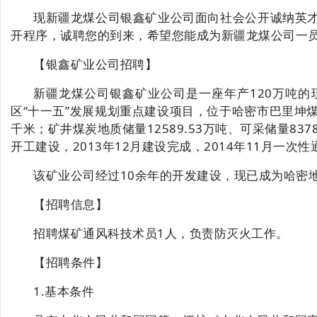
现
新疆龙煤公司
银鑫矿业公司
面向社会公开
诚纳英
开程序，
诚聘您的到来，
希望
您能成为新疆龙煤公司一
【银鑫矿业公司招聘】
新疆龙煤公司银鑫矿业公司
是
一座年产
120万吨
区
“十一五”发展规划重点建设项目，位于哈密
市
巴里坤
千米；矿井煤炭地质储量12589.53万吨、可采储量83
开工建设，2013年12月建设完成，2014年11月
该
矿业公司经过
10余年的开发建设，现已成为哈密
【招聘信息】
招聘煤矿通风科技术员
1人，负责防灭火工作。
【招聘条件】
1.基本条件