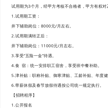
试用期
为
3个月
，经甲方考核不合格者，甲方有权对
1.试用期工资：
井下辅助
岗位：
8000
元
/月左右。
2.试用期满转正后：
井下辅助
岗位：
11000元/月左右。
3
.享受“五险一金”待遇。
4
.食
宿：
统一安排职工宿舍，享受班中餐补助。
5
.津补贴：
职称补贴、御寒津贴、工龄补贴、年度
6
.
带薪休假及
春节放假待遇按公司统一规定执
行。
【招聘程序】
1.公开报名