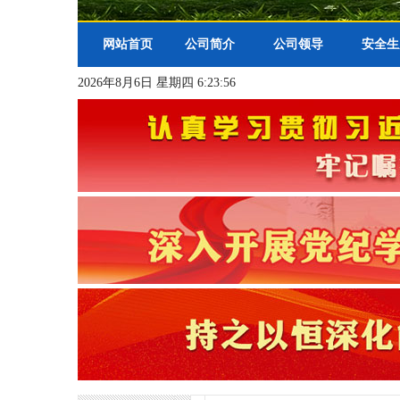
网站首页
公司简介
公司领导
安全生
2026年8月6日 星期四 6:23:56