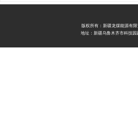
版权所有：新疆龙煤能源有限责任公司 Cop
地址：新疆乌鲁木齐市科技园路9