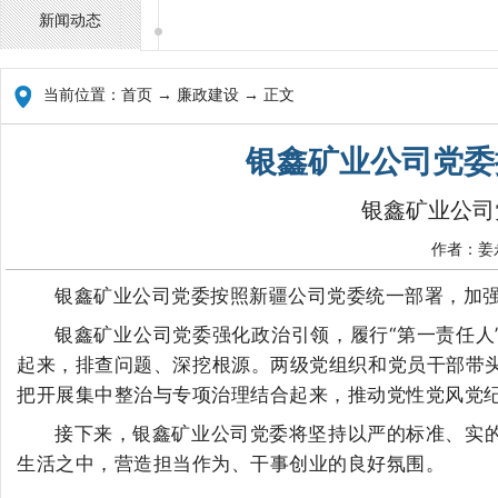
新闻动态
当前位置：
首页
→ 廉政建设 → 正文
银鑫矿业公司党委
银鑫矿业公司
作者：姜永
银鑫矿业公司党委按照新疆公司党委统一部署，加
银鑫矿业公司党委强化政治引领，履行
“第一责任
起来，排查问题、深挖根源。两级党组织和党员干部带
把开展集中整治与专项治理结合起来，推动党性党风党
接下来，银鑫矿业公司党委将坚持以严的标准、实
生活之中，营造担当作为、干事创业的良好氛围。