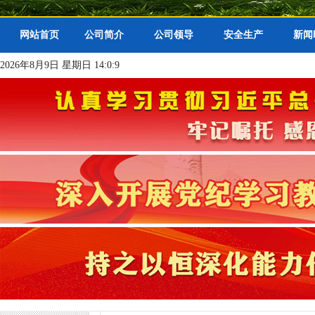
网站首页
公司简介
公司领导
安全生产
新闻
2026年8月9日 星期日 14:0:9