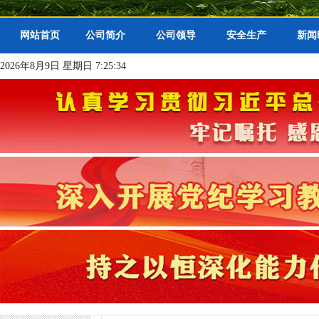
网站首页
公司简介
公司领导
安全生产
新闻
2026年8月9日 星期日 7:25:34