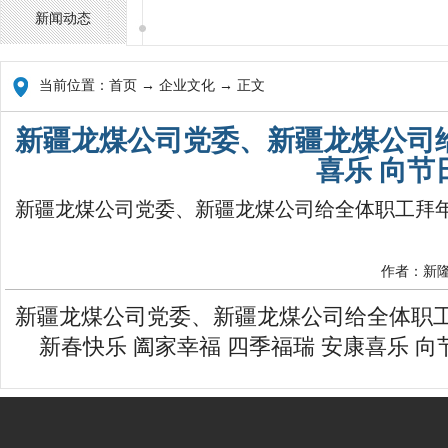
新闻动态
当前位置：
首页
→ 企业文化 → 正文
新疆龙煤公司党委、新疆龙煤公司给
喜乐 向
新疆龙煤公司党委、新疆龙煤公司给全体职工拜年
作者：新隆
新疆龙煤公司党委、新疆龙煤公司给全体职
新春快乐 阖家幸福 四季福瑞 安康喜乐 