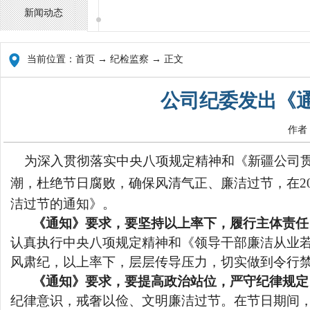
新闻动态
当前位置：
首页
→ 纪检监察 → 正文
公司纪委发出《
作者
为深入贯彻落实中央八项规定精神和《新疆公司贯
潮，杜绝节日腐败，确保风清气正、廉洁过节，在20
洁过节的通知
》。
《通知》要求，要坚持以上率下，履行主体责任
认真执行中央八项规定精神和《领导干部廉洁从业若
风肃纪，以上率下，层层传导压力，切实做到令行
《通知》要求，要提高政治站位，
严守纪律规定
纪律意识，戒奢以俭、文明廉洁过节。在节日期间