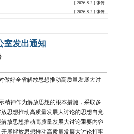
[ 2026-8-2 ]
张传军检查指导普阳
[ 2026-8-2 ]
张传军主持召开普阳
[ 2026-8-1 ]
张传军率调研组赴普
[ 2026-7-31 ]
张传军率调研组到和
[ 2026-7-31 ]
新疆公司检查组赴普
公室发出通知
[ 2026-7-15 ]
张书瑞率检查组到银
署
[ 2026-7-13 ]
张传军主持召开普阳
[ 2026-7-9 ]
孙文凯率检查组到普
[ 2026-7-2 ]
张书瑞率检查组到普
对做好全省解放思想推动高质量发展大讨
[ 2026-6-26 ]
孙文凯带队赴宏达公
[ 2026-6-25 ]
孙文凯率队到银鑫矿
示精神作为解放思想的根本措施，采取多
[ 2026-6-10 ]
孙文凯到银鑫矿业公
[ 2026-6-9 ]
孙文凯到普阳矿业公
解放思想推动高质量发展大讨论的思想自觉
[ 2026-6-5 ]
张书瑞到普阳矿业公
展解放思想推动高质量发展大讨论重要内容
[ 2026-6-4 ]
新疆维吾尔自治区煤
量开展解放思想推动高质量发展大讨论打牢